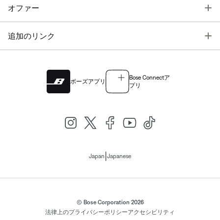
T
オファー
T
追加のリンク
Bose Connectア
ボーズアプリ
プリ
|
Japan
Japanese
© Bose Corporation 2026
法律上の
プライバシーポリシー
アクセシビリティ