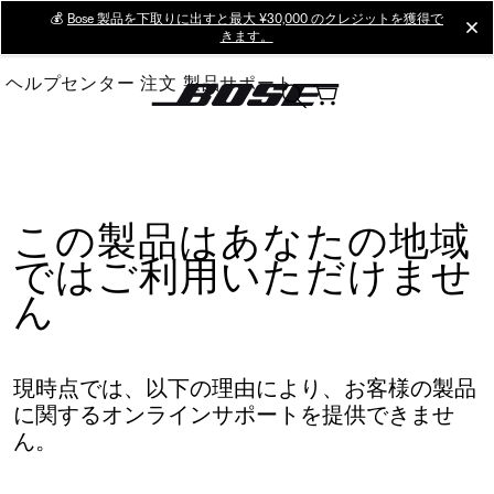
Skip
💰
Bose 製品を下取りに出すと最大 ¥30,000 のクレジットを獲得で
cl
きます。
to
Main
ヘルプセンター
注文
製品サポート
この製品はあなたの地域
ではご利用いただけませ
ん
現時点では、以下の理由により、お客様の製品
に関するオンラインサポートを提供できませ
ん。