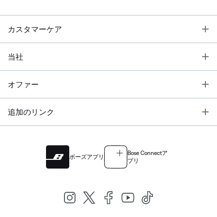
T
カスタマーケア
T
当社
T
オファー
T
追加のリンク
Bose Connectア
ボーズアプリ
プリ