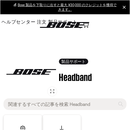
Skip
💰
Bose 製品を下取りに出すと最大 ¥30,000 のクレジットを獲得で
cl
きます。
to
Main
ヘルプセンター
注文
製品サポート
製品サポート
Headband