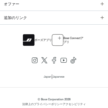
T
オファー
T
追加のリンク
Bose Connectア
ボーズアプリ
プリ
|
Japan
Japanese
© Bose Corporation 2026
法律上の
プライバシーポリシー
アクセシビリティ