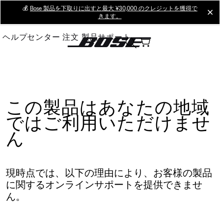
Skip
💰
Bose 製品を下取りに出すと最大 ¥30,000 のクレジットを獲得で
cl
きます。
to
Main
ヘルプセンター
注文
製品サポート
この製品はあなたの地域
ではご利用いただけませ
ん
現時点では、以下の理由により、お客様の製品
に関するオンラインサポートを提供できませ
ん。