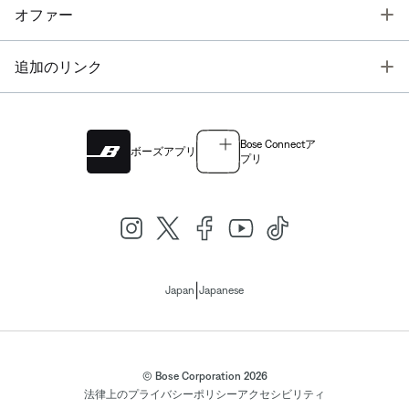
T
オファー
T
追加のリンク
Bose Connectア
ボーズアプリ
プリ
|
Japan
Japanese
© Bose Corporation 2026
法律上の
プライバシーポリシー
アクセシビリティ