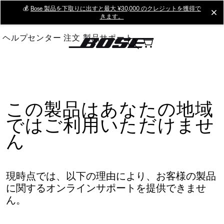
Skip
💰
Bose 製品を下取りに出すと最大 ¥30,000 のクレジットを獲得で
cl
きます。
to
Main
ヘルプセンター
注文
製品サポート
この製品はあなたの地域
ではご利用いただけませ
ん
現時点では、以下の理由により、お客様の製品
に関するオンラインサポートを提供できませ
ん。