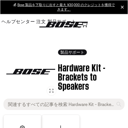
Skip
💰
Bose 製品を下取りに出すと最大 ¥30,000 のクレジットを獲得で
cl
きます。
to
Main
ヘルプセンター
注文
製品サポート
製品サポート
Hardware Kit -
Brackets to
Speakers