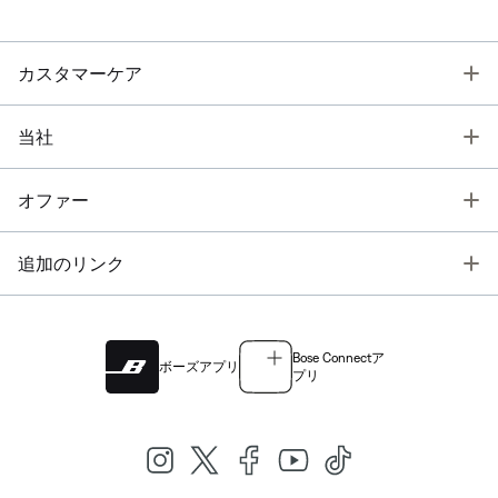
T
カスタマーケア
T
当社
T
オファー
T
追加のリンク
Bose Connectア
ボーズアプリ
プリ