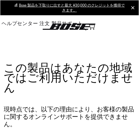
Skip
💰
Bose 製品を下取りに出すと最大 ¥30,000 のクレジットを獲得で
cl
きます。
to
Main
ヘルプセンター
注文
製品サポート
この製品はあなたの地域
ではご利用いただけませ
ん
現時点では、以下の理由により、お客様の製品
に関するオンラインサポートを提供できませ
ん。