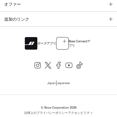
T
オファー
T
追加のリンク
Bose Connectア
ボーズアプリ
プリ
|
Japan
Japanese
© Bose Corporation 2026
法律上の
プライバシーポリシー
アクセシビリティ