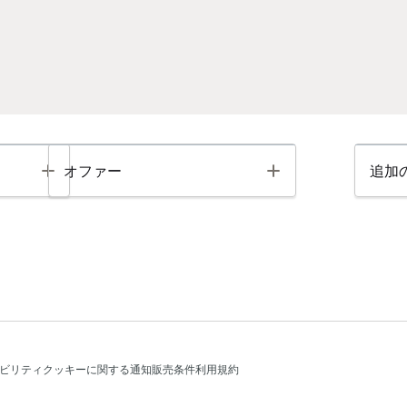
Toggle
Toggle
オファー
追加
ビリティ
クッキーに関する通知
販売条件
利用規約