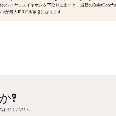
seのワイヤレスイヤホンを下取りに出すと、最新のQuietComfort 
ホンが最大100ドル割引になります
か?
合わせください。