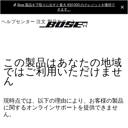
Skip
💰
Bose 製品を下取りに出すと最大 ¥30,000 のクレジットを獲得で
cl
きます。
to
Main
ヘルプセンター
注文
製品サポート
この製品はあなたの地域
ではご利用いただけませ
ん
現時点では、以下の理由により、お客様の製品
に関するオンラインサポートを提供できませ
ん。