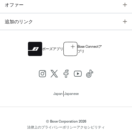
T
オファー
T
追加のリンク
Bose Connectア
ボーズアプリ
プリ
|
Japan
Japanese
© Bose Corporation 2026
法律上の
プライバシーポリシー
アクセシビリティ