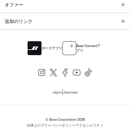
T
オファー
T
追加のリンク
Bose Connectア
ボーズアプリ
プリ
|
Japan
Japanese
© Bose Corporation 2026
法律上の
プライバシーポリシー
アクセシビリティ