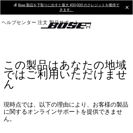
Skip
💰
Bose 製品を下取りに出すと最大 ¥30,000 のクレジットを獲得で
cl
きます。
to
Main
ヘルプセンター
注文
製品サポート
この製品はあなたの地域
ではご利用いただけませ
ん
現時点では、以下の理由により、お客様の製品
に関するオンラインサポートを提供できませ
ん。