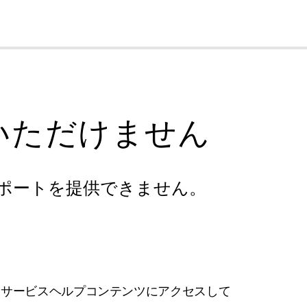
cl
いただけません
ポートを提供できません。
フサービスヘルプコンテンツにアクセスして