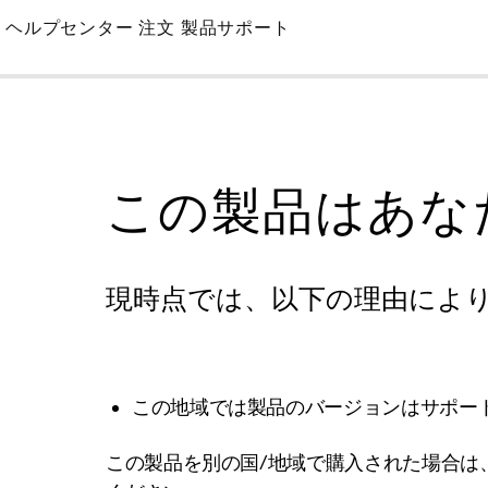
Skip
ヘルプセンター
注文
製品サポート
to
Main
この製品はあな
現時点では、以下の理由によ
この地域では製品のバージョンはサポー
この製品を別の国/地域で購入された場合は