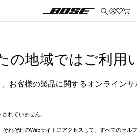
💰
Bose 製品を下取りに出すと最大 ¥30,000 のクレジットを獲得できます。
たの地域ではご利用
り、お客様の製品に関するオンラインサ
トされていません。
、それぞれのWebサイトにアクセスして、すべてのセル