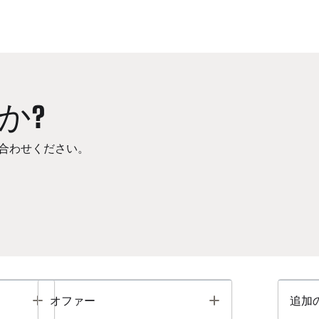
か?
合わせください。
Toggle
Toggle
オファー
追加