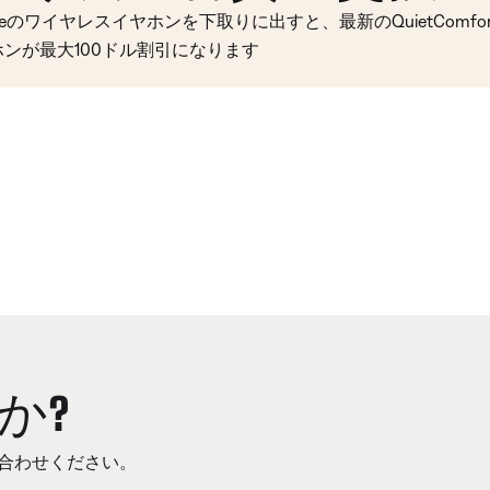
seのワイヤレスイヤホンを下取りに出すと、最新のQuietComfort 
ホンが最大100ドル割引になります
か?
合わせください。