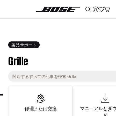
💰
Bose 製品を下取りに出すと最大 ¥30,000 のクレジットを獲得できます。
製品サポート
Grille
マニュアルとダ
修理または交換
ド