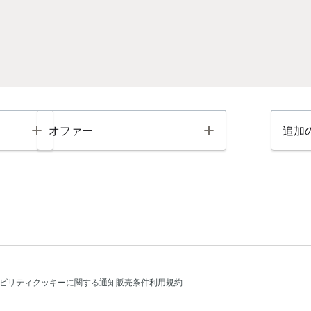
Toggle
Toggle
オファー
追加
ビリティ
クッキーに関する通知
販売条件
利用規約