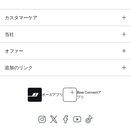
T
カスタマーケア
T
当社
T
オファー
T
追加のリンク
Bose Connectア
ボーズアプリ
プリ