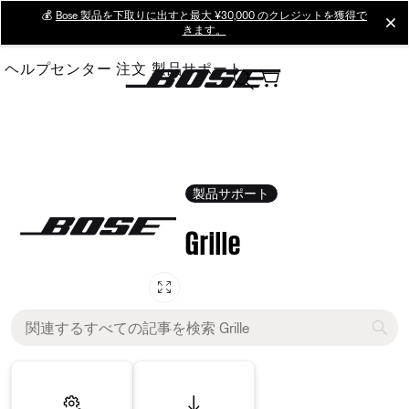
Skip
💰
Bose 製品を下取りに出すと最大 ¥30,000 のクレジットを獲得で
cl
きます。
to
Main
ヘルプセンター
注文
製品サポート
製品サポート
Grille