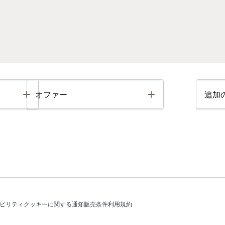
Toggle
Toggle
オファー
追加
ビリティ
クッキーに関する通知
販売条件
利用規約