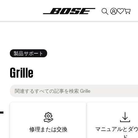
💰
Bose 製品を下取りに出すと最大 ¥30,000 のクレジットを獲得できます。
製品サポート
Grille
マニュアルとダ
修理または交換
ド