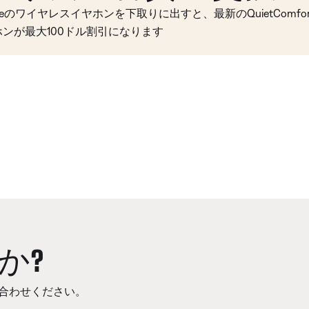
seのワイヤレスイヤホンを下取りに出すと、最新のQuietComfort 
ホンが最大100ドル割引になります
か?
合わせください。