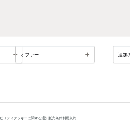
Toggle
Toggle
オファー
追加
ビリティ
クッキーに関する通知
販売条件
利用規約