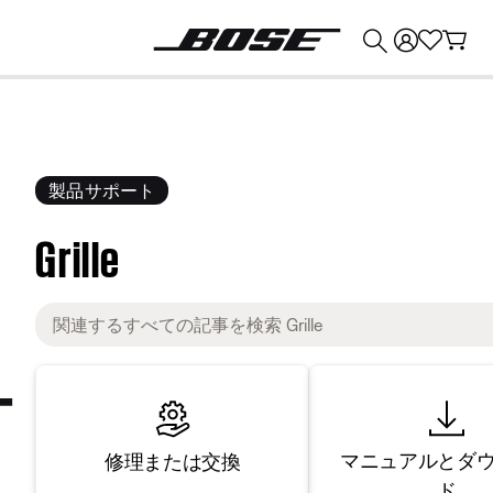
💰
Bose 製品を下取りに出すと最大 ¥30,000 のクレジットを獲得できます。
製品サポート
Grille
マニュアルとダ
修理または交換
ド