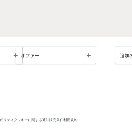
Toggle
Toggle
オファー
追加
ビリティ
クッキーに関する通知
販売条件
利用規約