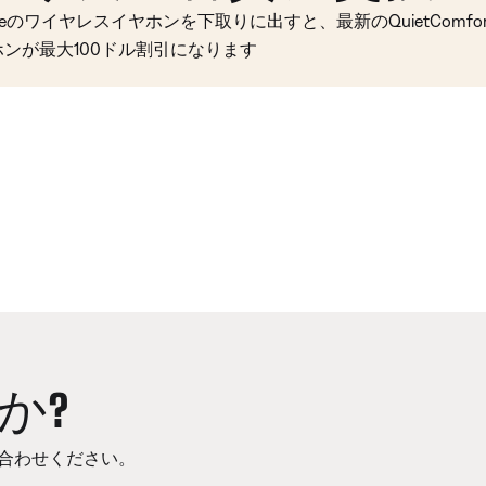
seのワイヤレスイヤホンを下取りに出すと、最新のQuietComfort 
ホンが最大100ドル割引になります
か?
合わせください。