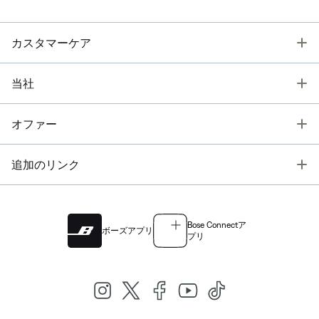
T
カスタマーケア
T
当社
T
オファー
T
追加のリンク
Bose Connectア
ボーズアプリ
プリ