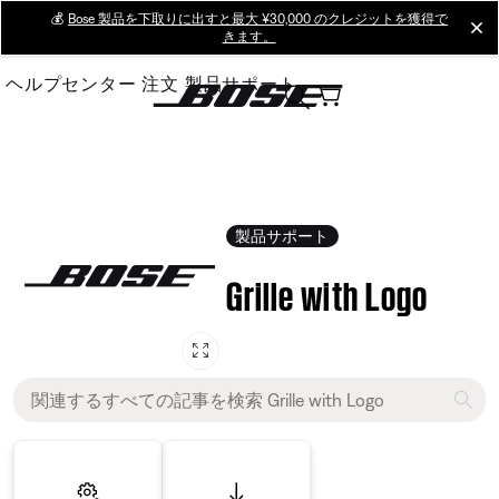
Skip
💰
Bose 製品を下取りに出すと最大 ¥30,000 のクレジットを獲得で
cl
きます。
to
Main
ヘルプセンター
注文
製品サポート
製品サポート
Grille with Logo