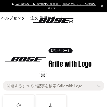
Skip
💰
Bose 製品を下取りに出すと最大 ¥30,000 のクレジットを獲得で
cl
きます。
to
Main
ヘルプセンター
注文
製品サポート
製品サポート
Grille with Logo