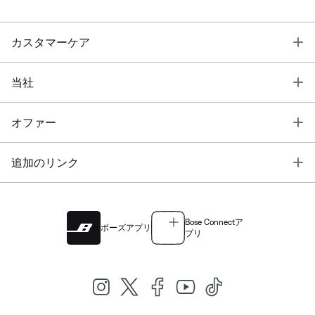
T
カスタマーケア
T
当社
T
オファー
T
追加のリンク
Bose Connectア
ボーズアプリ
プリ