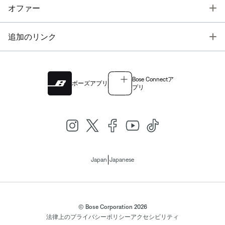
T
オファー
T
追加のリンク
Bose Connectア
ボーズアプリ
プリ
|
Japan
Japanese
© Bose Corporation 2026
法律上の
プライバシーポリシー
アクセシビリティ