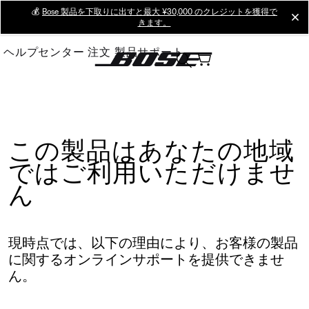
Skip
💰
Bose 製品を下取りに出すと最大 ¥30,000 のクレジットを獲得で
cl
きます。
to
Main
ヘルプセンター
注文
製品サポート
この製品はあなたの地域
ではご利用いただけませ
ん
現時点では、以下の理由により、お客様の製品
に関するオンラインサポートを提供できませ
ん。