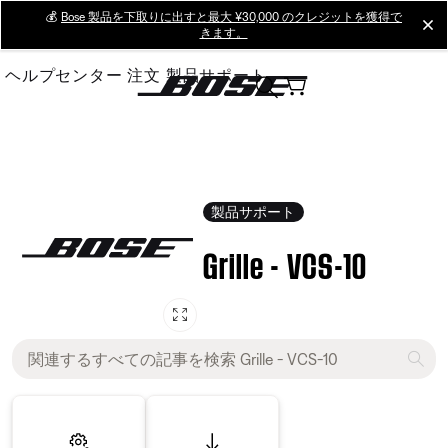
Skip
💰
Bose 製品を下取りに出すと最大 ¥30,000 のクレジットを獲得で
cl
きます。
to
Main
ヘルプセンター
注文
製品サポート
製品サポート
Grille - VCS-10