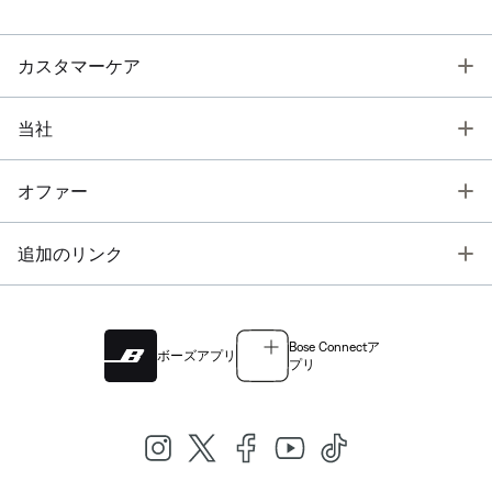
T
カスタマーケア
T
当社
T
オファー
T
追加のリンク
Bose Connectア
ボーズアプリ
プリ