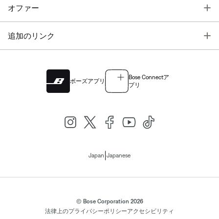
T
オファー
T
追加のリンク
Bose Connectア
ボーズアプリ
プリ
|
Japan
Japanese
© Bose Corporation 2026
法律上の
プライバシーポリシー
アクセシビリティ