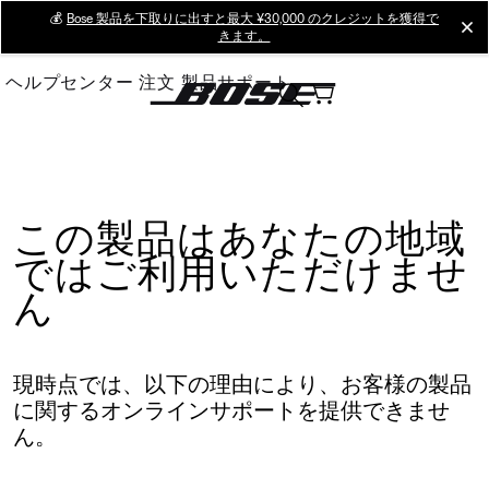
Skip
💰
Bose 製品を下取りに出すと最大 ¥30,000 のクレジットを獲得で
cl
きます。
to
Main
ヘルプセンター
注文
製品サポート
この製品はあなたの地域
ではご利用いただけませ
ん
現時点では、以下の理由により、お客様の製品
に関するオンラインサポートを提供できませ
ん。