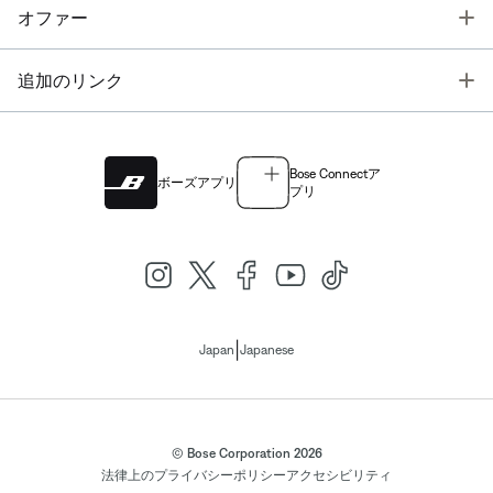
T
オファー
T
追加のリンク
Bose Connectア
ボーズアプリ
プリ
|
Japan
Japanese
© Bose Corporation 2026
法律上の
プライバシーポリシー
アクセシビリティ