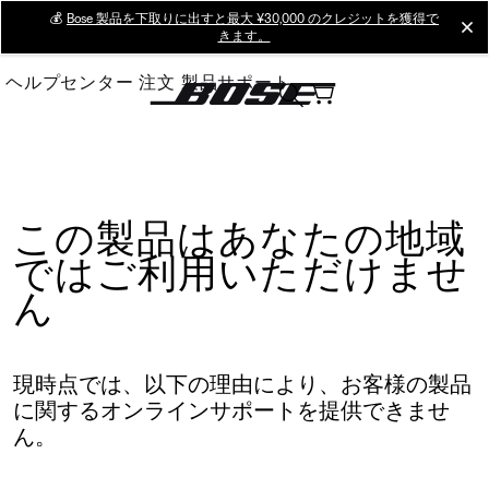
Skip
💰
Bose 製品を下取りに出すと最大 ¥30,000 のクレジットを獲得で
cl
きます。
to
Main
ヘルプセンター
注文
製品サポート
この製品はあなたの地域
ではご利用いただけませ
ん
現時点では、以下の理由により、お客様の製品
に関するオンラインサポートを提供できませ
ん。