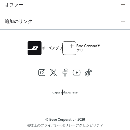
T
オファー
T
追加のリンク
Bose Connectア
ボーズアプリ
プリ
|
Japan
Japanese
© Bose Corporation 2026
法律上の
プライバシーポリシー
アクセシビリティ