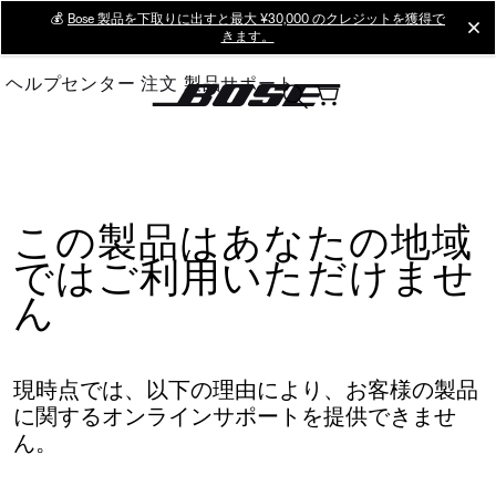
Skip
💰
Bose 製品を下取りに出すと最大 ¥30,000 のクレジットを獲得で
cl
きます。
to
Main
ヘルプセンター
注文
製品サポート
この製品はあなたの地域
ではご利用いただけませ
ん
現時点では、以下の理由により、お客様の製品
に関するオンラインサポートを提供できませ
ん。