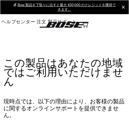
Skip
💰
Bose 製品を下取りに出すと最大 ¥30,000 のクレジットを獲得で
cl
きます。
to
Main
ヘルプセンター
注文
製品サポート
この製品はあなたの地域
ではご利用いただけませ
ん
現時点では、以下の理由により、お客様の製品
に関するオンラインサポートを提供できませ
ん。