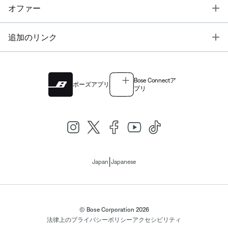
T
オファー
T
追加のリンク
Bose Connectア
ボーズアプリ
プリ
|
Japan
Japanese
© Bose Corporation 2026
法律上の
プライバシーポリシー
アクセシビリティ