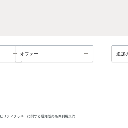
Toggle
Toggle
オファー
追加
ビリティ
クッキーに関する通知
販売条件
利用規約