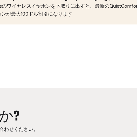
seのワイヤレスイヤホンを下取りに出すと、最新のQuietComfort 
ホンが最大100ドル割引になります
か?
合わせください。