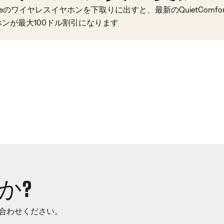
seのワイヤレスイヤホンを下取りに出すと、最新のQuietComfort 
ホンが最大100ドル割引になります
か?
合わせください。