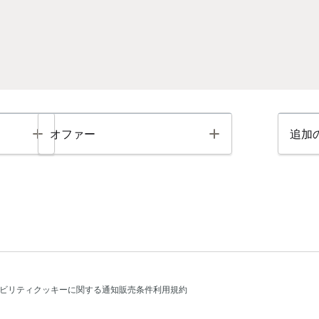
Toggle
Toggle
オファー
追加
ビリティ
クッキーに関する通知
販売条件
利用規約