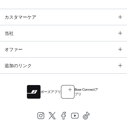
T
カスタマーケア
T
当社
T
オファー
T
追加のリンク
Bose Connectア
ボーズアプリ
プリ