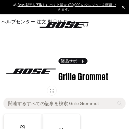
Skip
💰
Bose 製品を下取りに出すと最大 ¥30,000 のクレジットを獲得で
cl
きます。
to
Main
ヘルプセンター
注文
製品サポート
製品サポート
Grille Grommet