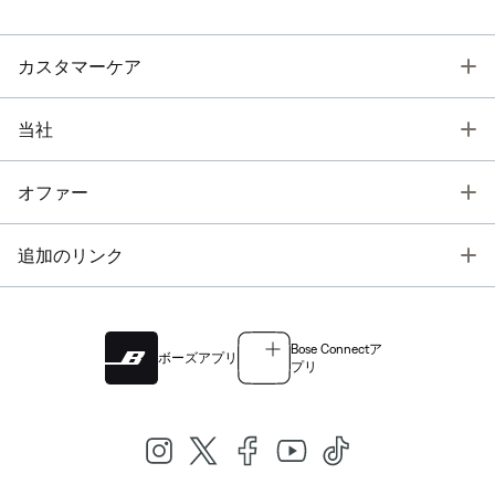
T
カスタマーケア
T
当社
T
オファー
T
追加のリンク
Bose Connectア
ボーズアプリ
プリ