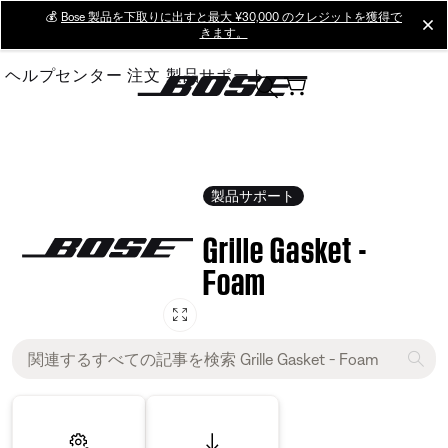
Skip
💰
Bose 製品を下取りに出すと最大 ¥30,000 のクレジットを獲得で
cl
きます。
to
Main
ヘルプセンター
注文
製品サポート
製品サポート
Grille Gasket -
Foam