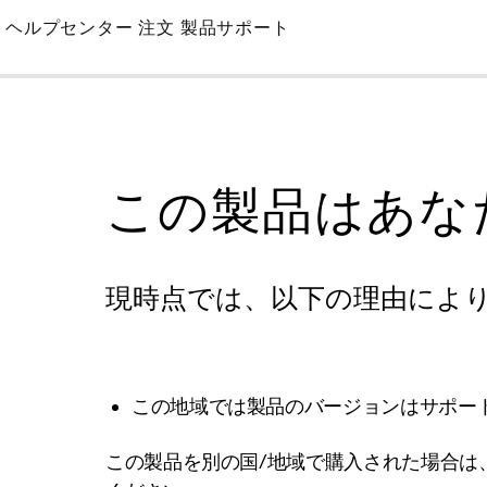
Skip
ヘルプセンター
注文
製品サポート
to
Main
この製品はあな
現時点では、以下の理由によ
この地域では製品のバージョンはサポー
この製品を別の国/地域で購入された場合は