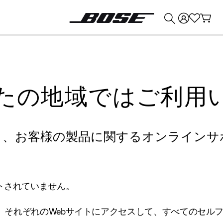
💰
Bose 製品を下取りに出すと最大 ¥30,000 のクレジットを獲得できます。
たの地域ではご利用
り、お客様の製品に関するオンラインサ
トされていません。
、それぞれのWebサイトにアクセスして、すべてのセル