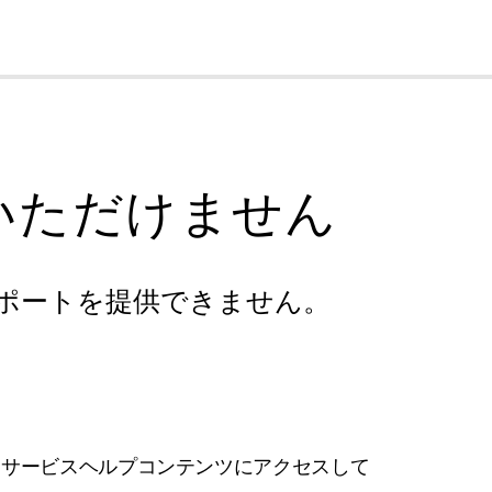
cl
いただけません
ポートを提供できません。
フサービスヘルプコンテンツにアクセスして