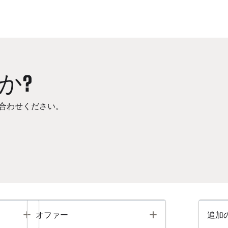
か?
合わせください。
Toggle
Toggle
オファー
追加