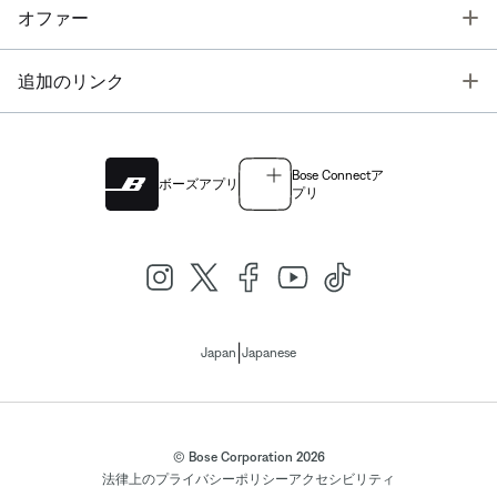
T
オファー
T
追加のリンク
Bose Connectア
ボーズアプリ
プリ
|
Japan
Japanese
© Bose Corporation 2026
法律上の
プライバシーポリシー
アクセシビリティ