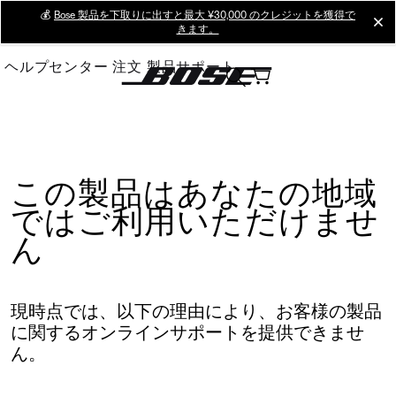
Skip
💰
Bose 製品を下取りに出すと最大 ¥30,000 のクレジットを獲得で
cl
きます。
to
Main
ヘルプセンター
注文
製品サポート
この製品はあなたの地域
ではご利用いただけませ
ん
現時点では、以下の理由により、お客様の製品
に関するオンラインサポートを提供できませ
ん。