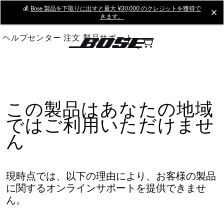
Skip
💰
Bose 製品を下取りに出すと最大 ¥30,000 のクレジットを獲得で
cl
きます。
to
Main
ヘルプセンター
注文
製品サポート
この製品はあなたの地域
ではご利用いただけませ
ん
現時点では、以下の理由により、お客様の製品
に関するオンラインサポートを提供できませ
ん。