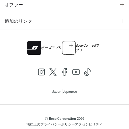
T
オファー
T
追加のリンク
Bose Connectア
ボーズアプリ
プリ
|
Japan
Japanese
© Bose Corporation 2026
法律上の
プライバシーポリシー
アクセシビリティ