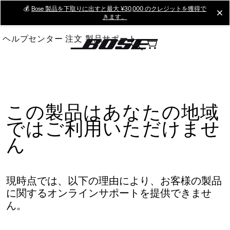
Skip
💰
Bose 製品を下取りに出すと最大 ¥30,000 のクレジットを獲得で
cl
きます。
to
Main
ヘルプセンター
注文
製品サポート
この製品はあなたの地域
ではご利用いただけませ
ん
現時点では、以下の理由により、お客様の製品
に関するオンラインサポートを提供できませ
ん。