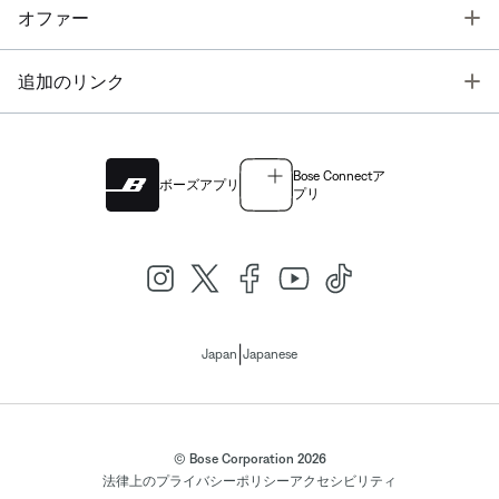
T
オファー
T
追加のリンク
Bose Connectア
ボーズアプリ
プリ
|
Japan
Japanese
© Bose Corporation 2026
法律上の
プライバシーポリシー
アクセシビリティ