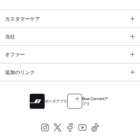
T
カスタマーケア
T
当社
T
オファー
T
追加のリンク
Bose Connectア
ボーズアプリ
プリ