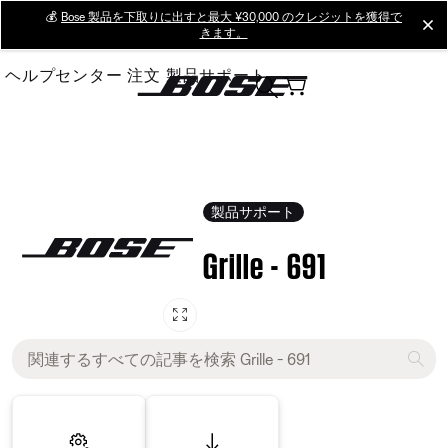
Skip
💰
Bose 製品を下取りに出すと最大 ¥30,000 のクレジットを獲得で
cl
きます。
to
Main
ヘルプセンター
注文
製品サポート
製品サポート
Grille - 691