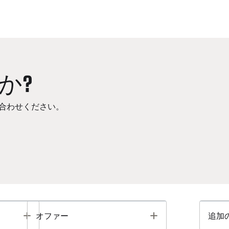
か?
合わせください。
Toggle
Toggle
オファー
追加