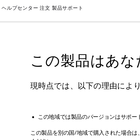
Skip
ヘルプセンター
注文
製品サポート
to
Main
この製品はあな
現時点では、以下の理由によ
この地域では製品のバージョンはサポー
この製品を別の国/地域で購入された場合は