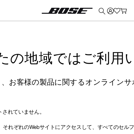
💰
Bose 製品を下取りに出すと最大 ¥30,000 のクレジットを獲得できます。
たの地域ではご利用
り、お客様の製品に関するオンラインサ
トされていません。
、それぞれのWebサイトにアクセスして、すべてのセル