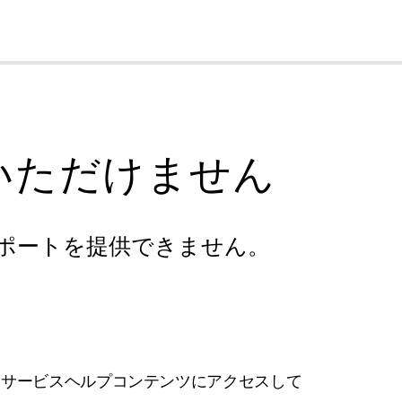
cl
いただけません
ポートを提供できません。
フサービスヘルプコンテンツにアクセスして