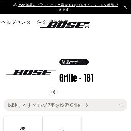
Skip
💰
Bose 製品を下取りに出すと最大 ¥30,000 のクレジットを獲得で
cl
きます。
to
Main
ヘルプセンター
注文
製品サポート
製品サポート
Grille - 161