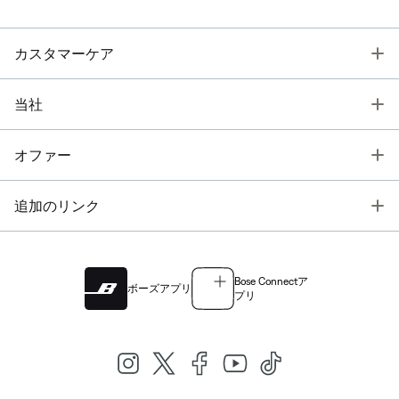
T
カスタマーケア
T
当社
T
オファー
T
追加のリンク
Bose Connectア
ボーズアプリ
プリ