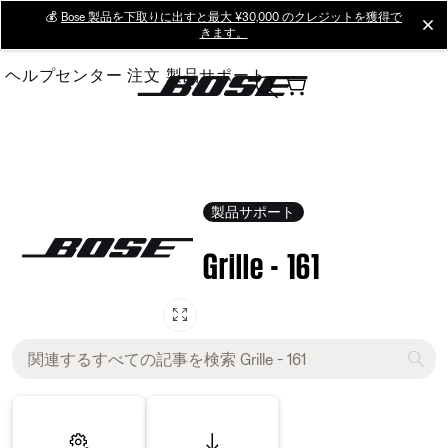
Skip
💰
Bose 製品を下取りに出すと最大 ¥30,000 のクレジットを獲得で
cl
きます。
to
Main
ヘルプセンター
注文
製品サポート
製品サポート
Grille - 161