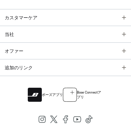
T
カスタマーケア
T
当社
T
オファー
T
追加のリンク
Bose Connectア
ボーズアプリ
プリ