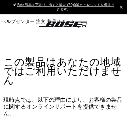
Skip
💰
Bose 製品を下取りに出すと最大 ¥30,000 のクレジットを獲得で
cl
きます。
to
Main
ヘルプセンター
注文
製品サポート
この製品はあなたの地域
ではご利用いただけませ
ん
現時点では、以下の理由により、お客様の製品
に関するオンラインサポートを提供できませ
ん。