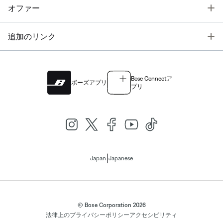
T
オファー
T
追加のリンク
Bose Connectア
ボーズアプリ
プリ
|
Japan
Japanese
© Bose Corporation 2026
法律上の
プライバシーポリシー
アクセシビリティ