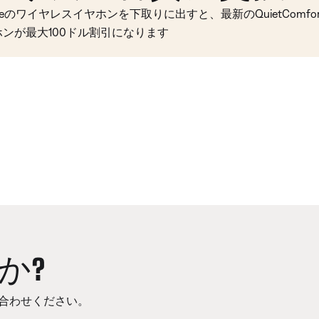
seのワイヤレスイヤホンを下取りに出すと、最新のQuietComfort 
ホンが最大100ドル割引になります
か?
合わせください。