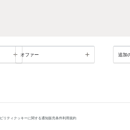
Toggle
Toggle
オファー
追加
ビリティ
クッキーに関する通知
販売条件
利用規約