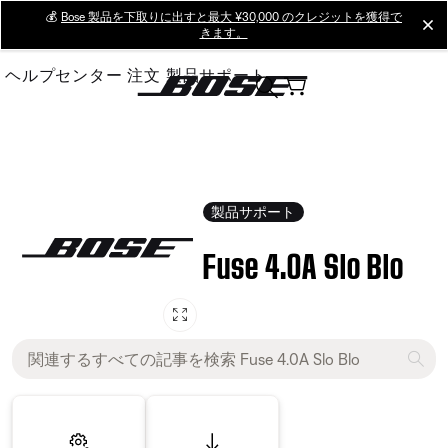
Skip
💰
Bose 製品を下取りに出すと最大 ¥30,000 のクレジットを獲得で
cl
きます。
to
Main
ヘルプセンター
注文
製品サポート
製品サポート
Fuse 4.0A Slo Blo