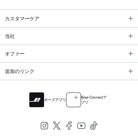
T
カスタマーケア
T
当社
T
オファー
T
追加のリンク
Bose Connectア
ボーズアプリ
プリ