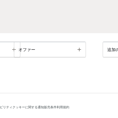
Toggle
Toggle
オファー
追加
ビリティ
クッキーに関する通知
販売条件
利用規約