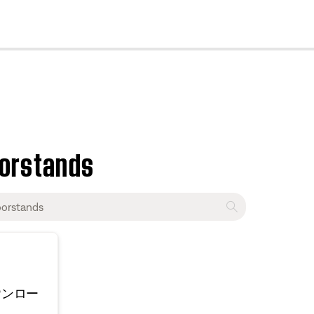
cl
oorstands
ウンロー