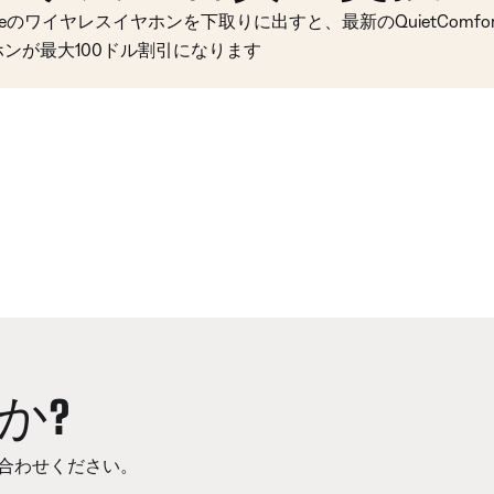
seのワイヤレスイヤホンを下取りに出すと、最新のQuietComfort 
ホンが最大100ドル割引になります
か?
合わせください。