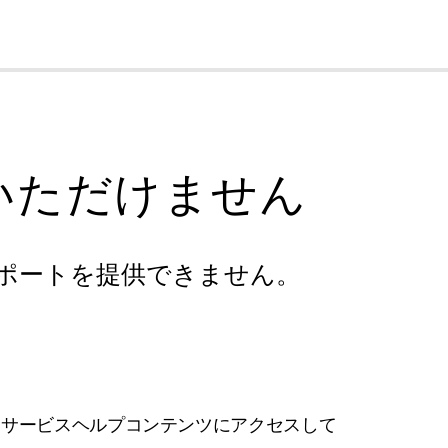
cl
いただけません
ポートを提供できません。
フサービスヘルプコンテンツにアクセスして