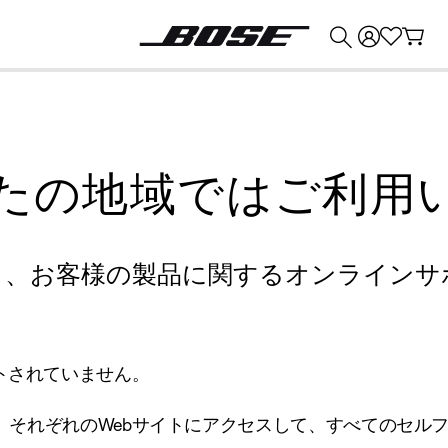
💰
Bose 製品を下取りに出すと最大 ¥30,000 のクレジットを獲得できます。
たの地域ではご利用
り、お客様の製品に関するオンラインサ
トされていません。
、それぞれのWebサイトにアクセスして、すべてのセル