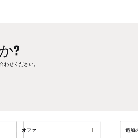
か?
合わせください。
Toggle
Toggle
オファー
追加