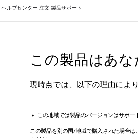
Skip
ヘルプセンター
注文
製品サポート
to
Main
この製品はあな
現時点では、以下の理由によ
この地域では製品のバージョンはサポー
この製品を別の国/地域で購入された場合は