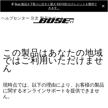
Skip
💰
Bose 製品を下取りに出すと最大 ¥30,000 のクレジットを獲得で
cl
きます。
to
Main
ヘルプセンター
注文
製品サポート
この製品はあなたの地域
ではご利用いただけませ
ん
現時点では、以下の理由により、お客様の製品
に関するオンラインサポートを提供できませ
ん。