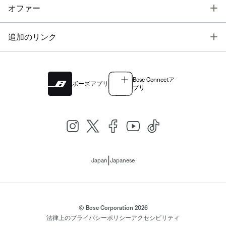
T
オファー
T
追加のリンク
Bose Connectア
ボーズアプリ
プリ
|
Japan
Japanese
© Bose Corporation 2026
法律上の
プライバシーポリシー
アクセシビリティ