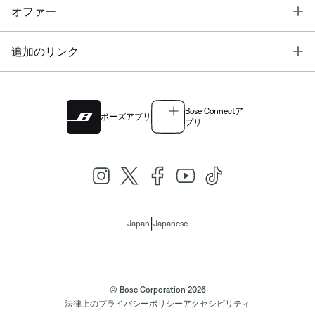
T
オファー
T
追加のリンク
Bose Connectア
ボーズアプリ
プリ
|
Japan
Japanese
© Bose Corporation 2026
法律上の
プライバシーポリシー
アクセシビリティ