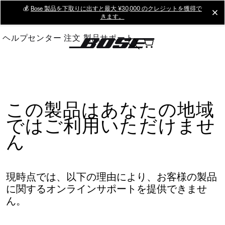
Skip
💰
Bose 製品を下取りに出すと最大 ¥30,000 のクレジットを獲得で
cl
きます。
to
Main
ヘルプセンター
注文
製品サポート
この製品はあなたの地域
ではご利用いただけませ
ん
現時点では、以下の理由により、お客様の製品
に関するオンラインサポートを提供できませ
ん。