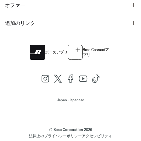
T
オファー
T
追加のリンク
Bose Connectア
ボーズアプリ
プリ
|
Japan
Japanese
© Bose Corporation 2026
法律上の
プライバシーポリシー
アクセシビリティ