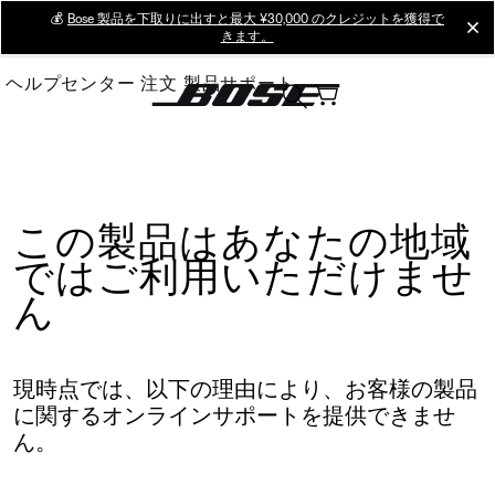
Skip
💰
Bose 製品を下取りに出すと最大 ¥30,000 のクレジットを獲得で
cl
きます。
to
Main
ヘルプセンター
注文
製品サポート
この製品はあなたの地域
ではご利用いただけませ
ん
現時点では、以下の理由により、お客様の製品
に関するオンラインサポートを提供できませ
ん。