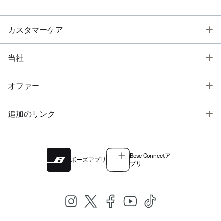
T
カスタマーケア
T
当社
T
オファー
T
追加のリンク
Bose Connectア
ボーズアプリ
プリ