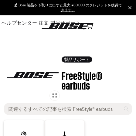
Skip
💰
Bose 製品を下取りに出すと最大 ¥30,000 のクレジットを獲得で
cl
きます。
to
Main
ヘルプセンター
注文
製品サポート
製品サポート
FreeStyle®
earbuds