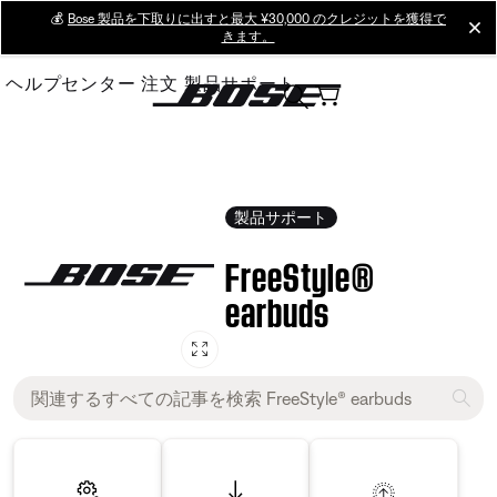
Skip
💰
Bose 製品を下取りに出すと最大 ¥30,000 のクレジットを獲得で
cl
きます。
to
Main
ヘルプセンター
注文
製品サポート
製品サポート
FreeStyle®
earbuds