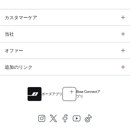
T
カスタマーケア
T
当社
T
オファー
T
追加のリンク
Bose Connectア
ボーズアプリ
プリ