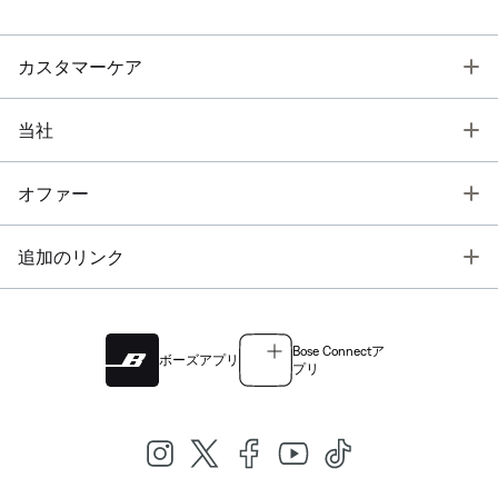
T
カスタマーケア
T
当社
T
オファー
T
追加のリンク
Bose Connectア
ボーズアプリ
プリ