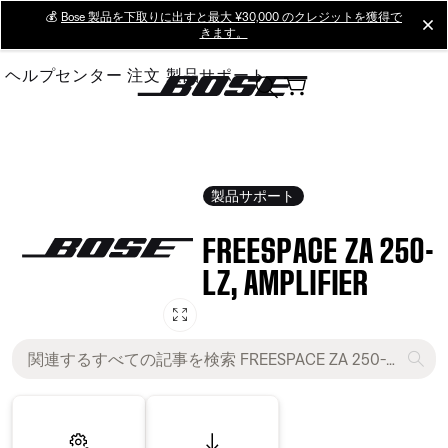
Skip
💰
Bose 製品を下取りに出すと最大 ¥30,000 のクレジットを獲得で
cl
きます。
to
Main
ヘルプセンター
注文
製品サポート
製品サポート
FREESPACE ZA 250-
LZ, AMPLIFIER