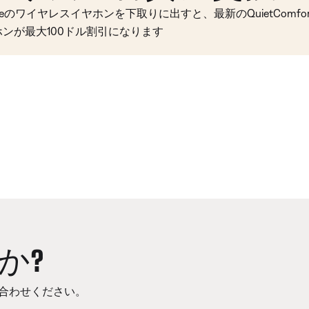
seのワイヤレスイヤホンを下取りに出すと、最新のQuietComfort 
ホンが最大100ドル割引になります
か?
合わせください。