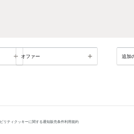
Toggle
Toggle
オファー
追加
ビリティ
クッキーに関する通知
販売条件
利用規約