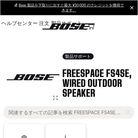
Skip
💰
Bose 製品を下取りに出すと最大 ¥30,000 のクレジットを獲得で
cl
きます。
to
Main
ヘルプセンター
注文
製品サポート
製品サポート
FREESPACE FS4SE,
WIRED OUTDOOR
SPEAKER