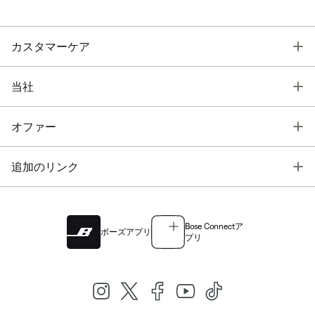
T
カスタマーケア
T
当社
T
オファー
T
追加のリンク
Bose Connectア
ボーズアプリ
プリ