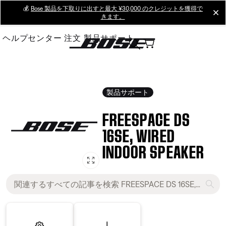
Skip
💰
Bose 製品を下取りに出すと最大 ¥30,000 のクレジットを獲得で
cl
きます。
to
Main
ヘルプセンター
注文
製品サポート
製品サポート
FREESPACE DS
16SE, WIRED
INDOOR SPEAKER