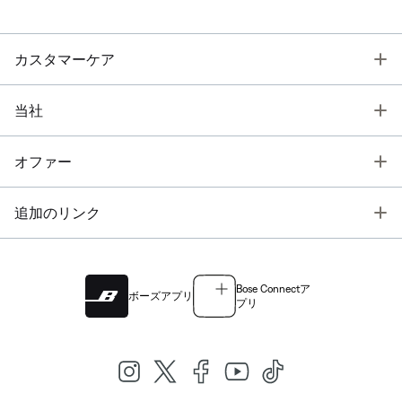
T
カスタマーケア
T
当社
T
オファー
T
追加のリンク
Bose Connectア
ボーズアプリ
プリ