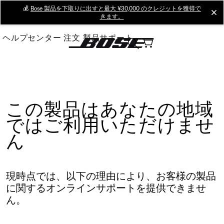
Skip
💰
Bose 製品を下取りに出すと最大 ¥30,000 のクレジットを獲得で
cl
きます。
to
Main
ヘルプセンター
注文
製品サポート
この製品はあなたの地域
ではご利用いただけませ
ん
現時点では、以下の理由により、お客様の製品
に関するオンラインサポートを提供できませ
ん。