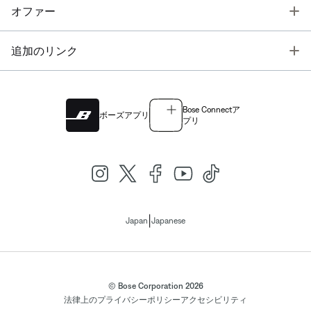
T
オファー
T
追加のリンク
Bose Connectア
ボーズアプリ
プリ
|
Japan
Japanese
© Bose Corporation 2026
法律上の
プライバシーポリシー
アクセシビリティ